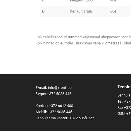
C+
Peugeot 5008
40€
D
Renault Trafic
68€
Kõik tabelis toodud summad kajastavad ühepäevast rendihi
Kõik hinnad on eurodes, sisaldavad vaba kilometraaži, kind
Teeni
E-mail: info@rrent.ee
Skype:
+372 5036 446
Lennuja
Tel.
+37
Kontor:
+372 6612 400
Fax +37
Mobiil:
+372 5036 446
GSM
+3
Lennujaama kontor:
+372 6058 929