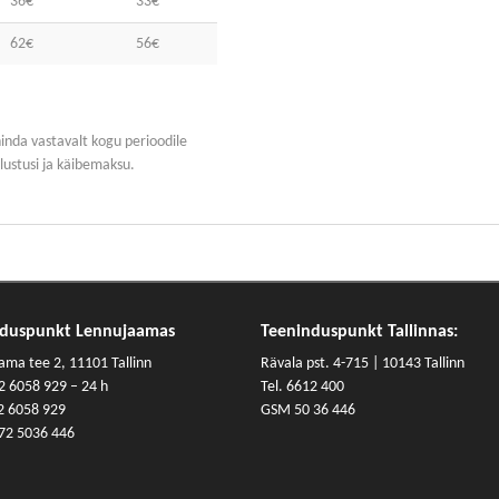
36€
33€
62€
56€
nda vastavalt kogu perioodile
lustusi ja käibemaksu.
nduspunkt Lennujaamas
Teeninduspunkt Tallinnas:
ama tee 2, 11101 Tallinn
Rävala pst. 4-715 | 10143 Tallinn
2 6058 929
– 24 h
Tel. 6612 400
2 6058 929
GSM 50 36 446
72 5036 446