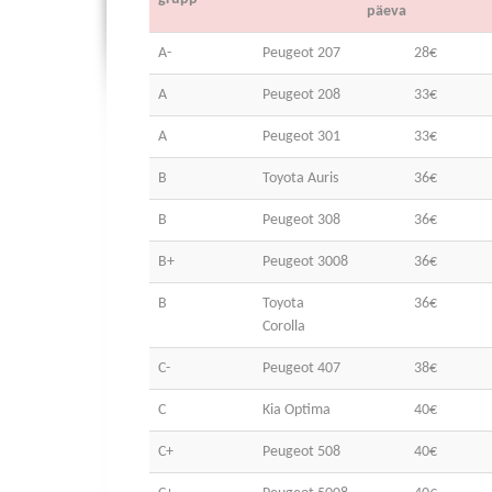
päeva
A-
Peugeot 207
28€
A
Peugeot 208
33€
A
Peugeot 301
33€
B
Toyota Auris
36€
B
Peugeot 308
36€
B+
Peugeot 3008
36€
B
Toyota
36€
Corolla
C-
Peugeot 407
38€
C
Kia Optima
40€
C+
Peugeot 508
40€