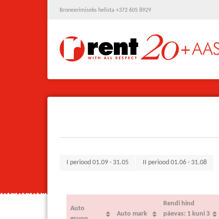
Broneerimiseks helista +372 605 8929
I periood 01.09 - 31.05
II periood 01.06 - 31.08
Rendi hind
Auto
Auto mark
päevas: 1 kuni 3
grupp