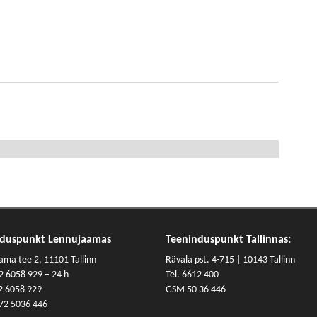
nduspunkt Lennujaamas
Teeninduspunkt Tallinnas:
ama tee 2, 11101 Tallinn
Rävala pst. 4-715 | 10143 Tallinn
2 6058 929
– 24 h
Tel. 6612 400
2 6058 929
GSM 50 36 446
72 5036 446