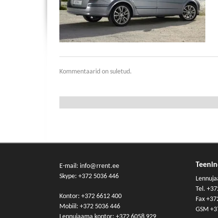
Kommentaarid on suletud.
Teeni
E-mail: info@rrent.ee
Skype:
+372 5036 446
Lennuja
Tel.
+37
Kontor:
+372 6612 400
Fax +37
Mobiil:
+372 5036 446
GSM
+3
Lennujaama kontor:
+372 6058 929