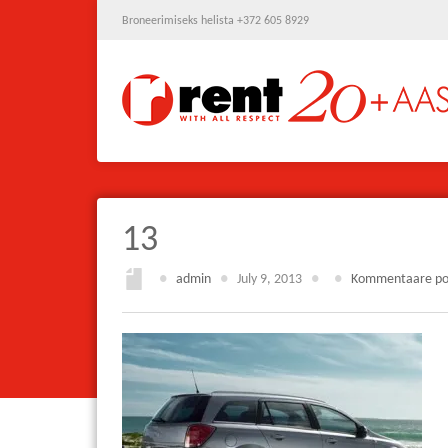
Broneerimiseks helista +372 605 8929
13
●
admin
●
July 9, 2013
●
●
Kommentaare po